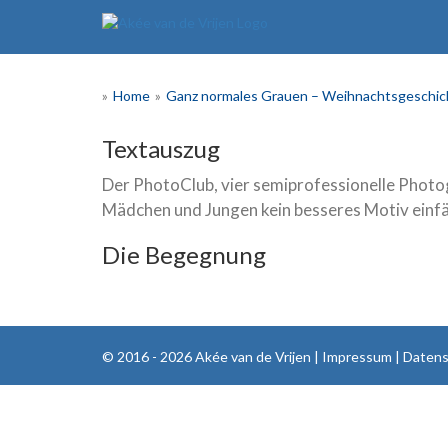
Skip
to
content
»
Home
»
Ganz normales Grauen – Weihnachtsgeschic
Textauszug
Der PhotoClub, vier semiprofessionelle Photog
Mädchen und Jungen kein besseres Motiv einfä
Die Begegnung
© 2016 - 2026 Akée van de Vrijen |
Impressum
|
Datens