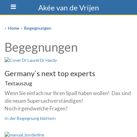
Skip
Akée van de Vrijen
to
content
»
Home
»
Begegnungen
Begegnungen
Germany`s next top experts
Textauszug
Wenn Sie einfach nur Ihren Spaß haben wollen! Das sind
die neuen Supersachverständigen!
Noch irgendwelche Fragen?
In der Begegnung blättern