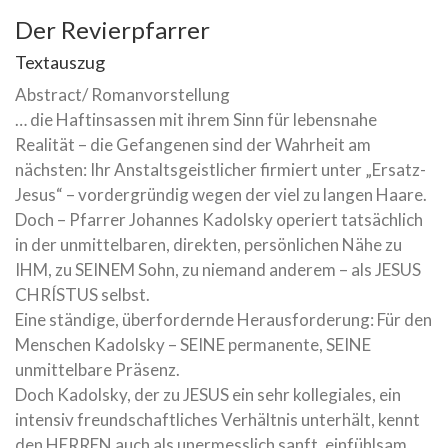
Der Revierpfarrer
Textauszug
Abstract/ Romanvorstellung
… die Haftinsassen mit ihrem Sinn für lebensnahe
Realität – die Gefangenen sind der Wahrheit am
nächsten: Ihr Anstaltsgeistlicher firmiert unter „Ersatz-
Jesus“ – vordergründig wegen der viel zu langen Haare.
Doch – Pfarrer Johannes Kadolsky operiert tatsächlich
in der unmittelbaren, direkten, persönlichen Nähe zu
IHM, zu SEINEM Sohn, zu niemand anderem – als JESUS
CHRÍSTUS selbst.
Eine ständige, überfordernde Herausforderung: Für den
Menschen Kadolsky – SEINE permanente, SEINE
unmittelbare Präsenz.
Doch Kadolsky, der zu JESUS ein sehr kollegiales, ein
intensiv freundschaftliches Verhältnis unterhält, kennt
den HERREN auch als unermesslich sanft, einfühlsam,