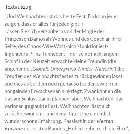
Textauszug
„Und Weihnachten ist das beste Fest. Da kann jeder
zeigen, dass er alles für jeden gibt. «
Lassen Sie sich verzaubern von der Magie der
Prinzessen Bamosah Yvonnes und des Coach an ihrer
Seite, des Chaos-Wie-Watt-nich´-funktioniert-
Ingenieurs Prinz Tünnebert – der seine nach langem
Schlaf in der Neuzeit erwachte kleine Freundin (die
angehende
„Globale Untergrund-Kinder-Kaiserin“
) die
Freuden des Weihnachtsfestes zurückgewinnen lässt
und dies außerdem noch genauso bei den ewig ´rum
nörgelnden Erwachsenen hinkriegt. Zwar können die
das am Schluss kaum glauben, aber: Weihnachten, das
verloren geglaubte Fest, Weihnachten lässt sich
zurückgewinnen – eine neuartige, eine eigentlich
wunderschöne Erfahrung. Passiert in der
vierten
Episode
des ersten Bandes „Hoheit geben sich die Ehre“,