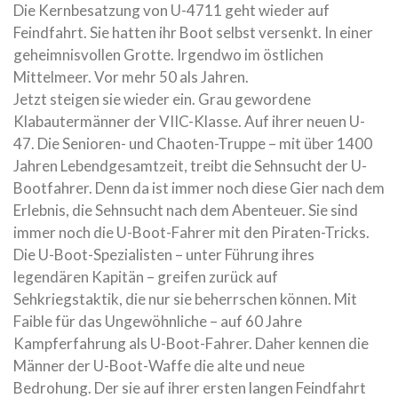
Die Kernbesatzung von U-4711 geht wieder auf
Feindfahrt. Sie hatten ihr Boot selbst versenkt. In einer
geheimnisvollen Grotte. Irgendwo im östlichen
Mittelmeer. Vor mehr 50 als Jahren.
Jetzt steigen sie wieder ein. Grau gewordene
Klabautermänner der VIIC-Klasse. Auf ihrer neuen U-
47. Die Senioren- und Chaoten-Truppe – mit über 1400
Jahren Lebendgesamtzeit, treibt die Sehnsucht der U-
Bootfahrer. Denn da ist immer noch diese Gier nach dem
Erlebnis, die Sehnsucht nach dem Abenteuer. Sie sind
immer noch die U-Boot-Fahrer mit den Piraten-Tricks.
Die U-Boot-Spezialisten – unter Führung ihres
legendären Kapitän – greifen zurück auf
Sehkriegstaktik, die nur sie beherrschen können. Mit
Faible für das Ungewöhnliche – auf 60 Jahre
Kampferfahrung als U-Boot-Fahrer. Daher kennen die
Männer der U-Boot-Waffe die alte und neue
Bedrohung. Der sie auf ihrer ersten langen Feindfahrt